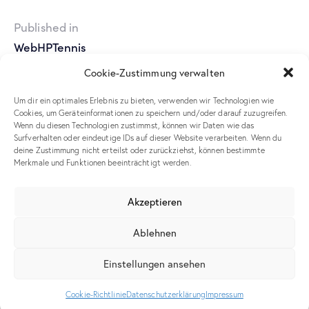
Published in
WebHPTennis
Cookie-Zustimmung verwalten
Leave a comment
Um dir ein optimales Erlebnis zu bieten, verwenden wir Technologien wie
Cookies, um Geräteinformationen zu speichern und/oder darauf zuzugreifen.
Wenn du diesen Technologien zustimmst, können wir Daten wie das
Surfverhalten oder eindeutige IDs auf dieser Website verarbeiten. Wenn du
deine Zustimmung nicht erteilst oder zurückziehst, können bestimmte
Meinen Namen, meine E-Mail-Adresse und meine Website in
Merkmale und Funktionen beeinträchtigt werden.
diesem Browser für die nächste Kommentierung speichern.
Akzeptieren
Ablehnen
Einstellungen ansehen
Ich stimme zu, dass meine übermittelten Daten
gesammelt und gespeichert
werden.
Cookie-Richtlinie
Datenschutzerklärung
Impressum