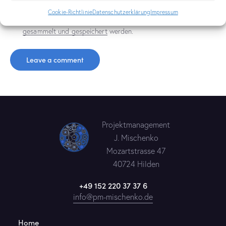
Cookie-Richtlinie
Datenschutzerklärung
Impressum
Ich stimme zu, dass meine übermittelten Daten
gesammelt und gespeichert
werden.
Projektmanagement
J. Mischenko
Mozartstrasse 47
40724 Hilden
+49 152 220 37 37 6
info@pm-mischenko.de
Home