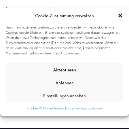
Leave a comment
Cookie-Zustimmung verwalten
Um dir ein optimales Erlebnis zu bieten, verwenden wir Technologien wie
Cookies, um Geräteinformationen zu speichern und/oder darauf zuzugreifen.
Meinen Namen, meine E-Mail-Adresse und meine Website in
Wenn du diesen Technologien zustimmst, können wir Daten wie das
diesem Browser für die nächste Kommentierung speichern.
Surfverhalten oder eindeutige IDs auf dieser Website verarbeiten. Wenn du
deine Zustimmung nicht erteilst oder zurückziehst, können bestimmte
Merkmale und Funktionen beeinträchtigt werden.
Akzeptieren
Ablehnen
Ich stimme zu, dass meine übermittelten Daten
gesammelt und gespeichert
werden.
Einstellungen ansehen
Cookie-Richtlinie
Datenschutzerklärung
Impressum