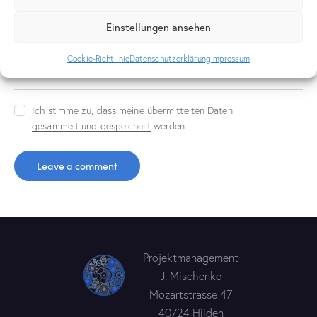
diesem Browser für die nächste Kommentierung speichern.
Einstellungen ansehen
Cookie-Richtlinie
Datenschutzerklärung
Impressum
Ich stimme zu, dass meine übermittelten Daten
gesammelt und gespeichert
werden.
Projektmanagement
J. Mischenko
Mozartstrasse 47
40724 Hilden