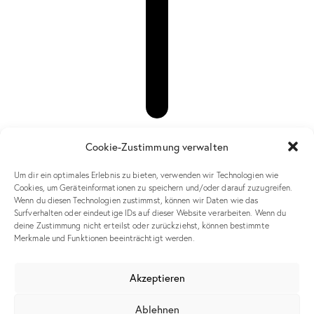
Cookie-Zustimmung verwalten
Published in
Um dir ein optimales Erlebnis zu bieten, verwenden wir Technologien wie
Cookies, um Geräteinformationen zu speichern und/oder darauf zuzugreifen.
plus
Wenn du diesen Technologien zustimmst, können wir Daten wie das
Surfverhalten oder eindeutige IDs auf dieser Website verarbeiten. Wenn du
deine Zustimmung nicht erteilst oder zurückziehst, können bestimmte
Leave a comment
Merkmale und Funktionen beeinträchtigt werden.
Akzeptieren
Meinen Namen, meine E-Mail-Adresse und meine Website in
Ablehnen