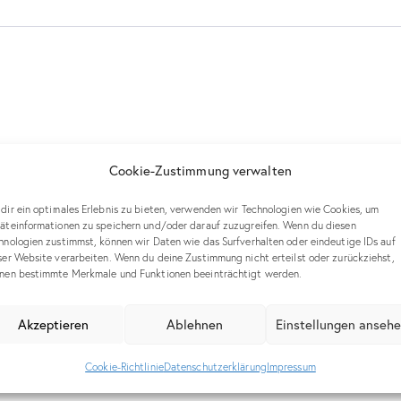
Cookie-Zustimmung verwalten
 comment
dir ein optimales Erlebnis zu bieten, verwenden wir Technologien wie Cookies, um
äteinformationen zu speichern und/oder darauf zuzugreifen. Wenn du diesen
hnologien zustimmst, können wir Daten wie das Surfverhalten oder eindeutige IDs auf
ser Website verarbeiten. Wenn du deine Zustimmung nicht erteilst oder zurückziehst,
nen bestimmte Merkmale und Funktionen beeinträchtigt werden.
Akzeptieren
Ablehnen
Einstellungen anseh
ine E-Mail-Adresse und meine Website in diesem Browser für die nächst
Cookie-Richtlinie
Datenschutzerklärung
Impressum