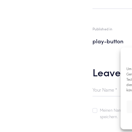
Published in
play-button
Leave a
Um 
Ger
Tec
die
kön
Meinen Namen, me
speichern.