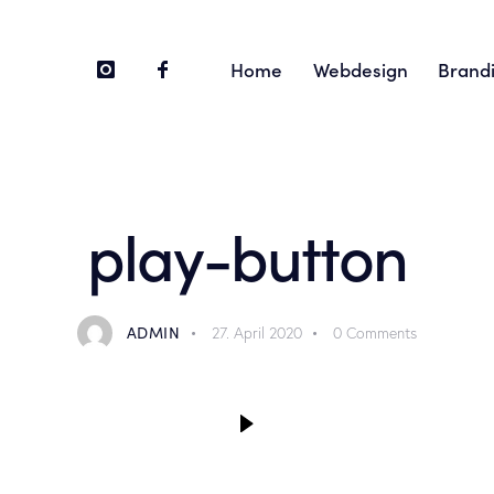
Home
Webdesign
Brand
Home
Webdesign
So
play-button
ADMIN
27. April 2020
0
Comments