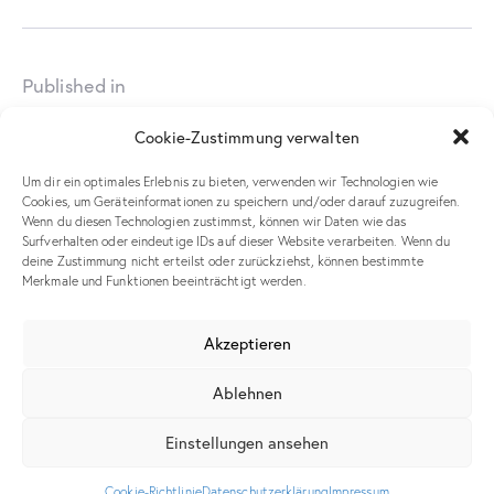
Published in
Konferenzw
Cookie-Zustimmung verwalten
Leave a comment
Um dir ein optimales Erlebnis zu bieten, verwenden wir Technologien wie
Cookies, um Geräteinformationen zu speichern und/oder darauf zuzugreifen.
Wenn du diesen Technologien zustimmst, können wir Daten wie das
Surfverhalten oder eindeutige IDs auf dieser Website verarbeiten. Wenn du
deine Zustimmung nicht erteilst oder zurückziehst, können bestimmte
Merkmale und Funktionen beeinträchtigt werden.
Meinen Namen, meine E-Mail-Adresse und meine Website in
diesem Browser für die nächste Kommentierung speichern.
Akzeptieren
Ablehnen
Einstellungen ansehen
Ich stimme zu, dass meine übermittelten Daten
Cookie-Richtlinie
Datenschutzerklärung
Impressum