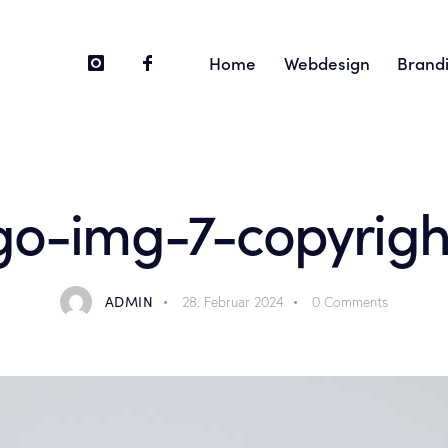
Home
Webdesign
Brand
Home
Webdesign
So
go-img-7-copyrigh
ADMIN
28. Februar 2024
0
Comments