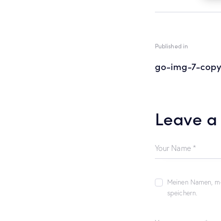
Published in
go-img-7-copy
Leave a
Meinen Namen, me
speichern.