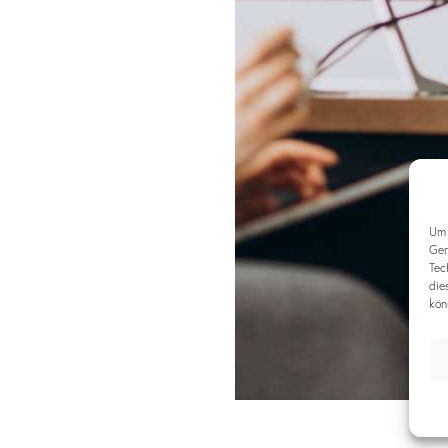
Um 
Ger
Tec
die
kön