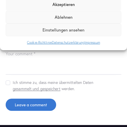
Akzeptieren
Leave a comment
Ablehnen
Einstellungen ansehen
Meinen Namen, meine E-Mail-Adresse und meine Website in
diesem Browser für die nächste Kommentierung speichern.
Cookie-Richtlinie
Datenschutzerklärung
Impressum
Ich stimme zu, dass meine übermittelten Daten
gesammelt und gespeichert
werden.