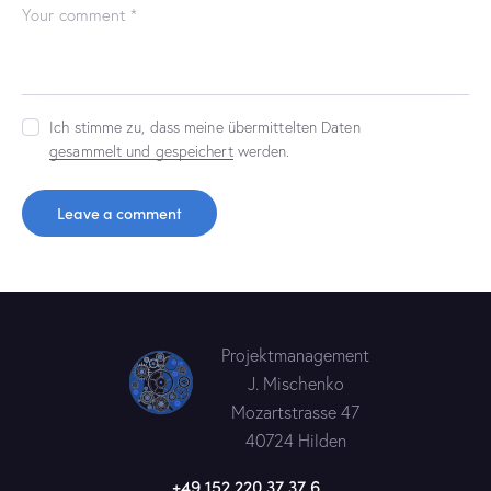
Ich stimme zu, dass meine übermittelten Daten
gesammelt und gespeichert
werden.
Projektmanagement
J. Mischenko
Mozartstrasse 47
40724 Hilden
+49 152 220 37 37 6