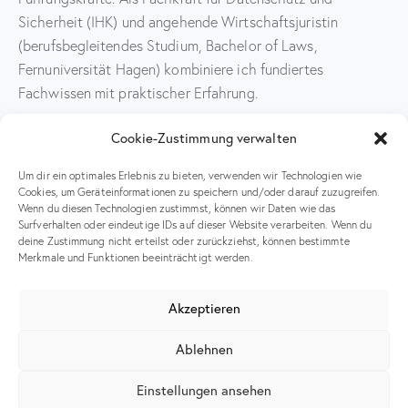
Sicherheit (IHK) und angehende Wirtschaftsjuristin
(berufsbegleitendes Studium, Bachelor of Laws,
Fernuniversität Hagen) kombiniere ich fundiertes
Fachwissen mit praktischer Erfahrung.
Ich habe erfolgreich Projekte und Veranstaltungen in den
Cookie-Zustimmung verwalten
Bereichen Bildung, Sportmanagement und Medizin geplant,
Um dir ein optimales Erlebnis zu bieten, verwenden wir Technologien wie
organisiert und geleitet. Meine Fähigkeiten in
Cookies, um Geräteinformationen zu speichern und/oder darauf zuzugreifen.
Datenbankprogrammierung (Access) und
Wenn du diesen Technologien zustimmst, können wir Daten wie das
Webseitenentwicklung (WordPress) runden mein Profil ab.
Surfverhalten oder eindeutige IDs auf dieser Website verarbeiten. Wenn du
deine Zustimmung nicht erteilst oder zurückziehst, können bestimmte
Durch meine Expertise im Bereich Datenschutz unterstütze
Merkmale und Funktionen beeinträchtigt werden.
ich Unternehmen dabei, die DSGVO-Anforderungen
effizient und sicher umzusetzen.
Akzeptieren
Kompetenzen
Ablehnen
Projektmanagement: Leitung und Organisation von
Projekten und Veranstaltungen
Einstellungen ansehen
Prozessmanagement (IHK): Effizienzsteigerung und