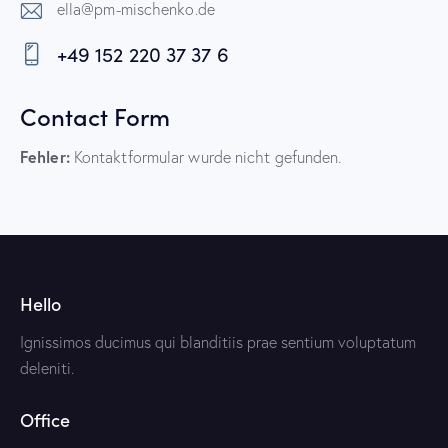
ella@pm-mischenko.de
E-
+49 152 220 37 37 6
m
Ph
ail:
on
Contact Form
e:
Fehler:
Kontaktformular wurde nicht gefunden.
Hello
Ignissimos ducimus qui blanditiis prae sentium voluptatum
deleniti.
Office